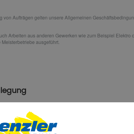
g von Aufträgen gelten unsere Allgemeinen Geschäftsbedingun
uch Arbeiten aus anderen Gewerken wie zum Beispiel Elektro o
 Meisterbetriebe ausgeführt.
eilegung
reitbeilegungsverfahren vor einer Verbraucherschlichtungsstelle