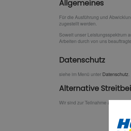
Allgemeines
Für die Ausführung und Abwicklun
zugestellt werden.
Soweit unser Leistungsspektrum a
Arbeiten durch von uns beauftragte
Datenschutz
siehe im Menü unter
Datenschutz
.
Alternative Streitb
Wir sind zur Teilnahme an einem St