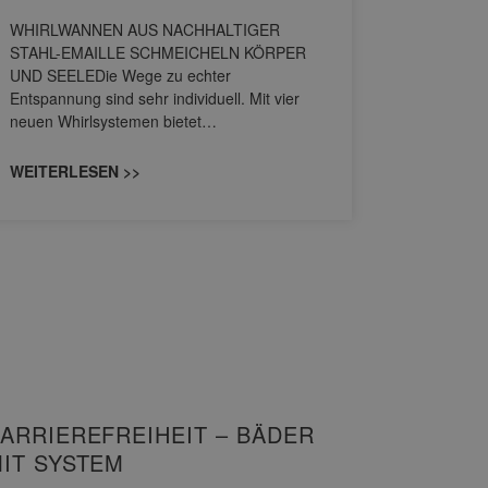
HANS
WHIRLWANNEN AUS NACHHALTIGER
STAHL-EMAILLE SCHMEICHELN KÖRPER
Stil für 
UND SEELEDie Wege zu echter
HANSAGENE
Entspannung sind sehr individuell. Mit vier
von Wascht
neuen Whirlsystemen bietet…
unterschi
konzipiert
WEITERLESEN >>
WEITERL
ARRIEREFREIHEIT – BÄDER
IT SYSTEM