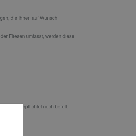
gen, die Ihnen auf Wunsch
der Fliesen umfasst, werden diese
 weder verpflichtet noch bereit.