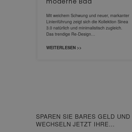
moderne Bad
nskomfort
s
Mit weichem Schwung und neuer, markanter
M NEO
Linienführung zeigt sich die Kollektion Sinea
owohl zum
3.0 natürlich und minimalistisch zugleich.
Das trendige Re-Design…
WEITERLESEN >>
SPAREN SIE BARES GELD UND
WECHSELN JETZT IHRE
HEIZUNG!