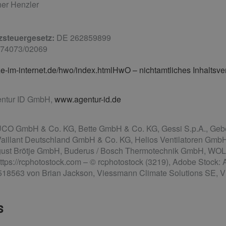
er Henzler
tzsteuergesetz:
DE 262859899
74073/02069
-im-internet.de/hwo/index.htmlHwO – nichtamtliches Inhaltsve
ntur ID GmbH,
www.agentur-id.de
 GmbH & Co. KG, Bette GmbH & Co. KG, Gessi S.p.A., Geber
Vaillant Deutschland GmbH & Co. KG, Helios Ventilatoren GmbH
gust Brötje GmbH, Buderus / Bosch Thermotechnik GmbH, 
s://rcphotostock.com – © rcphotostock (3219), Adobe Stock: 
518563 von Brian Jackson, Viessmann Climate Solutions SE, Vi
s