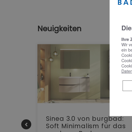
Die
Neuigkeiten
Ihre 
Wir v
ein b
Cooki
Cooki
Cooki
Daten
e |
Sinea 3.0 von burgbad:
Soft Minimalism für das