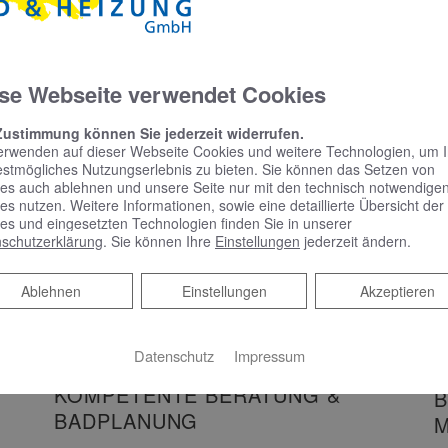
mit reduziertem Design
und benutzerfreundlicher
Bedienung
se Webseite verwendet Cookies
Spiegelschrank punktet mit reduziertem
Design und benutzerfreundlicher Bedienung
Zustimmung können Sie jederzeit widerrufen.
Schlicht, schön und mit vielen praktischen
erwenden auf dieser Webseite Cookies und weitere Technologien, um 
Features – das zeichnet Phönix aus.…
estmögliches Nutzungserlebnis zu bieten. Sie können das Setzen von
es auch ablehnen und unsere Seite nur mit den technisch notwendige
es nutzen. Weitere Informationen, sowie eine detaillierte Übersicht der
WEITERLESEN >>
es und eingesetzten Technologien finden Sie in unserer
schutzerklärung
. Sie können Ihre
Einstellungen
jederzeit ändern.
Ablehnen
Ablehnen
Einstellungen
Akzeptieren
Datenschutz
Impressum
KOMPETENTE BERATUNG &
B
BADPLANUNG
M