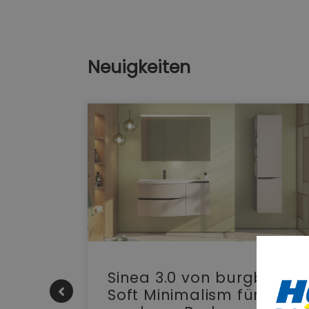
Neuigkeiten
e |
Sinea 3.0 von burgbad:
Soft Minimalism für das