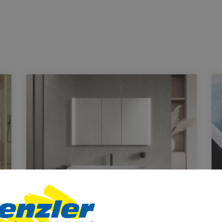
KEUCO PHÖNIX –
Spiegelschrank punktet