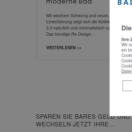
moderne Bad
nskomfort
s
Mit weichem Schwung und neuer, markanter
M NEO
Linienführung zeigt sich die Kollektion Sinea
Die
owohl zum
3.0 natürlich und minimalistisch zugleich.
Das trendige Re-Design…
Ihre 
Wir v
WEITERLESEN >>
ein b
Cooki
Cooki
Cooki
Daten
SPAREN SIE BARES GELD UND
WECHSELN JETZT IHRE
HEIZUNG!